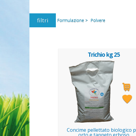
filtri
Formulazione >
Polvere
Trichio kg 25
Concime pellettato biologico 
orto e tappeto erboso