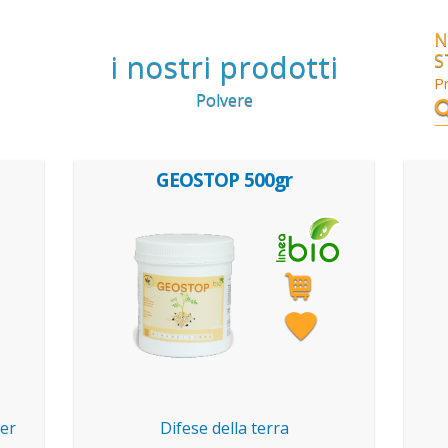
N
i nostri prodotti
S
Pr
Polvere
GEOSTOP 500gr
per
Difese della terra