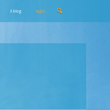
il blog
login